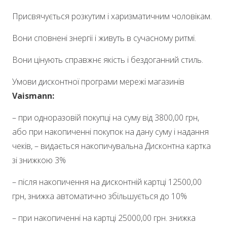
Присвячується розкутим і харизматичним чоловікам.
Вони сповнені знергіі і живуть в сучасному ритмі.
Вони цінують справжнє якість і бездоганний стиль.
Умови дисконтної програми мережі магазинів
Vaismann:
– при одноразовій покупці на суму від 3800,00 грн,
або при накопиченні покупок на дану суму і надання
чеків, – видається накопичувальна Дисконтна картка
зі знижкою 3%
– після накопичення на дисконтній картці 12500,00
грн, знижка автоматично збільшується до 10%
– при накопиченні на картці 25000,00 грн. знижка