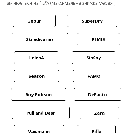
змінюється на 15% (максимальна знижка мережі).
Gepur
SuperDry
Stradivarius
REMIX
HelenA
SinSay
Season
FAMO
Roy Robson
DeFacto
Pull and Bear
Zara
Vaismann
Rifle