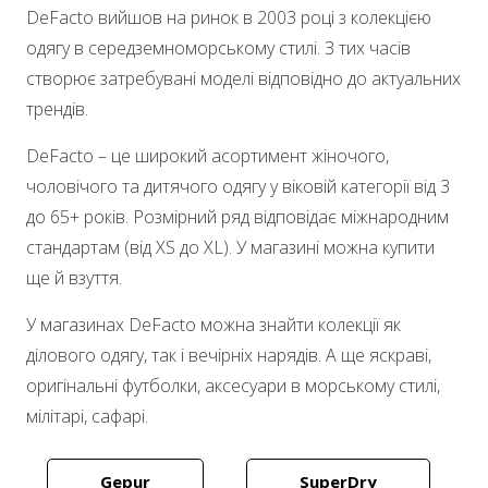
DeFacto вийшов на ринок в 2003 році з колекцією
одягу в середземноморському стилі. З тих часів
створює затребувані моделі відповідно до актуальних
трендів.
DeFacto – це широкий асортимент жіночого,
чоловічого та дитячого одягу у віковій категорії від 3
до 65+ років. Розмірний ряд відповідає міжнародним
стандартам (від XS до XL). У магазині можна купити
ще й взуття.
У магазинах DeFacto можна знайти колекції як
ділового одягу, так і вечірніх нарядів. А ще яскраві,
оригінальні футболки, аксесуари в морському стилі,
мілітарі, сафарі.
Gepur
SuperDry