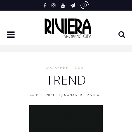
Skip
to
content
МАГАЗИНИ
ОДЯГ
TREND
on
31.05.2021
by
MANAGER
2 VIEWS