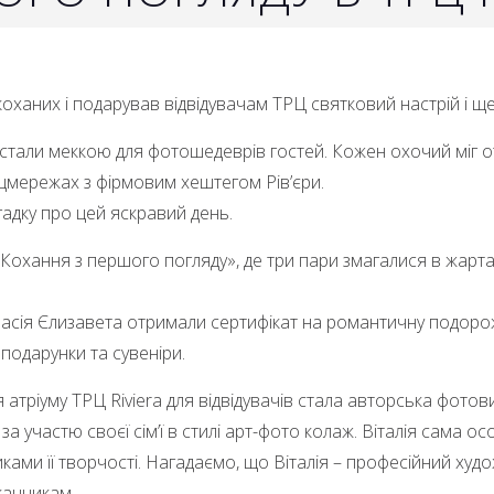
коханих і подарував відвідувачам ТРЦ святковий настрій і ще
 стали меккою для фотошедеврів гостей. Кожен охочий міг
 соцмережах з фірмовим хештегом
Рів’єри
.
адку про цей яскравий день.
охання з першого погляду», де три пари змагалися в жартах
асія Єлизавета отримали сертифікат на романтичну подорож
 подарунки та сувеніри.
ріуму ТРЦ Riviera для відвідувачів стала авторська фотовис
 участю своєї сім’ї в стилі арт-фото колаж. Віталія сама ос
ками її творчості. Нагадаємо, що Віталія
–
​​професійний худ
канчикам.