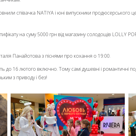
внили співачка NATIYA і юні випускники продюсерського це
тифікату на суму 5000 грн від магазину солодощів LOLLY 
аталія
Панайотова
з піснями про кохання о 19:00.
ють до 16 лютого включно. Тому самі душевні
і
романтичні по
ким з приводу і без!