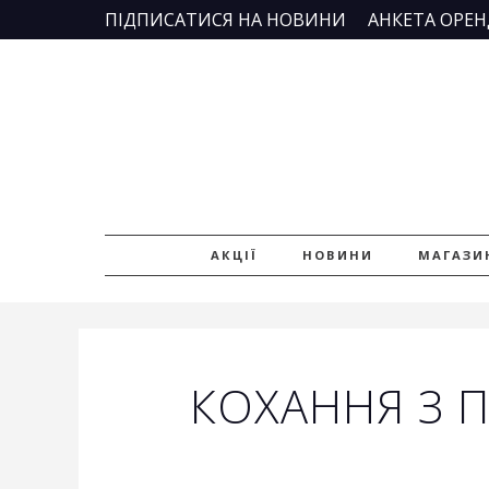
Skip
ПIДПИСАТИСЯ НА НОВИНИ
АНКЕТА ОРЕН
to
content
АКЦІЇ
НОВИНИ
МАГАЗИ
КОХАННЯ З П