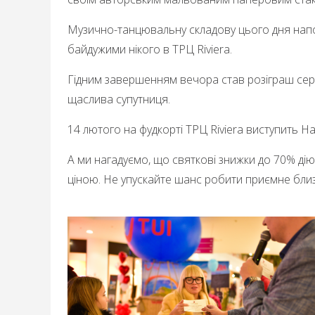
Музично-танцювальну складову цього дня напо
байдужими нікого в ТРЦ Riviera.
Гідним завершенням вечора став розіграш сер
щаслива супутниця.
14 лютого на
фудкорті
ТРЦ Riviera виступить Н
А ми нагадуємо, що святкові знижки до 70% ді
ціною. Не упускайте шанс робити приємне близь