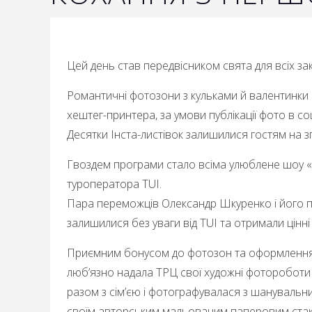
Цей день став передвісником свята для всіх за
Романтичні фотозони з кульками й валентинки
хештег-принтера
, за умови публікації фото в
Десятки
Інста-листівок
залишилися гостям на зг
Гвоздем програми стало всіма улюблене шоу «К
туроператора TUI.
Пара переможців Олександр Шкуренко і його п
залишилися без уваги від TUI та отримали цінні
Приємним бонусом до фотозон та оформлення ат
люб’язно надала ТРЦ свої художні фотороботи за
разом з сім’єю і фотографувалася з шанувальни
своїм авторським мальованим паперовим ста