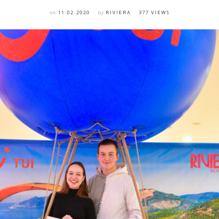
on
11.02.2020
by
RIVIERA
377 VIEWS