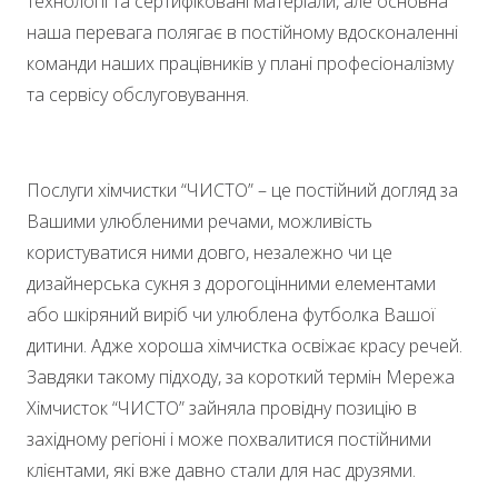
технології та сертифіковані матеріали, але основна
наша перевага полягає в постійному вдосконаленні
команди наших працівників у плані професіоналізму
та сервісу обслуговування.
Послуги хімчистки “ЧИСТО” – це постійний догляд за
Вашими улюбленими речами, можливість
користуватися ними довго, незалежно чи це
дизайнерська сукня з дорогоцінними елементами
або шкіряний виріб чи улюблена футболка Вашої
дитини. Адже хороша хімчистка освіжає красу речей.
Завдяки такому підходу, за короткий термін Мережа
Хімчисток “ЧИСТО” зайняла провідну позицію в
західному регіоні і може похвалитися постійними
клієнтами, які вже давно стали для нас друзями.