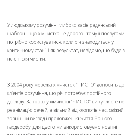
У людському розумінні глибоко засів радянський
шаблон – що хімчистка це дорого і тому її послугами
потрібно користуватися, коли річ знаходиться у
критичному стані. І як результат, невідомо, що буде з
нею після чистки.
З 2004 року мережа хімчисток “ЧИСТО” доносить до
клієнтів розуміння, що річ потребує постійного
догляду. За гроші у хімчистці “ЧИСТО” ви купляєте не
реанімацію речей, а вільний від клопотів час, свіжий
зовнішній вигляд і продовження життя Вашого
гардеробу. Для цього ми використовуємо новітні